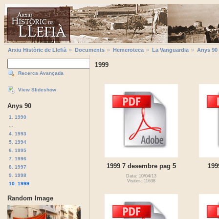
Arxiu Històric de Llefià
Documents
Hemeroteca
La Vanguardia
Anys 90
1999
Recerca Avançada
View Slideshow
Anys 90
1. 1990
...
4. 1993
5. 1994
6. 1995
7. 1996
1999 7 desembre pag 5
199
8. 1997
9. 1998
Data: 10/04/13
Visites: 11638
10. 1999
Random Image