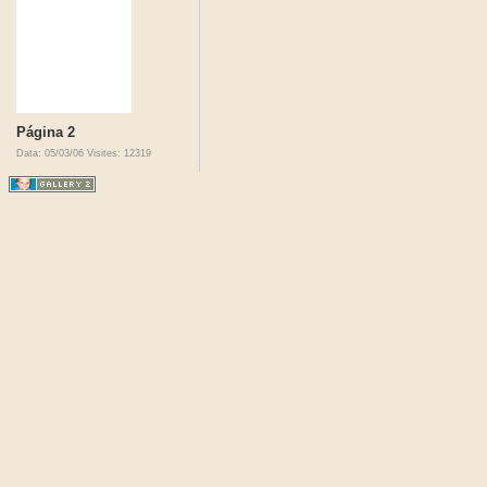
Página 2
Data: 05/03/06
Visites: 12319