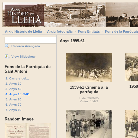
Arxiu Històric de Llefià
Arxiu fotogràfic
Fons Entitats
Fons de la Parròqui
Anys 1959-61
Recerca Avançada
View Slideshow
Fons de la Parròquia de
Sant Antoni
1. Carrers del...
2. Anys 30
1959
1959-61 Cinema a la
3. Anys 50
parròquia
4. Anys 1959-61
Data: 28/06/05
5. Anys 60
Visites: 18473
6. Anys 70
7. Anys 90
Random Image