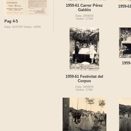
1959-61 Carrer Pérez
1959-6
Galdós
Data: 28/06/05
Visites: 17184
Pag 4-5
Data: 31/07/05
Visites: 14550
1959-
1959-61 Festivitat del
Corpus
Data: 28/06/05
Visites: 17381