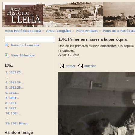
Arxiu Històric de Llefià
Arxiu fotogràfic
Fons Entitats
Fons de la Parròqui
1961 Primeres misses a la parròquia
Recerca Avançada
Una de les primeres misses celebrades a la capella. L
refugiades.
Autor: G. Vera.
View Slideshow
1961
primer
anterior
1. 1961 29...
...
4. 1961 29...
5. 1961 29...
6. 1961...
7. 1961...
8. 1961...
9. 1961...
10. 1961...
...
28. 1961 Missa ...
Random Image