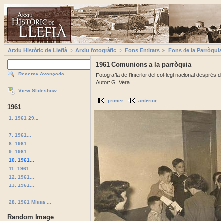
Arxiu Històric de Llefià
Arxiu fotogràfic
Fons Entitats
Fons de la Parròqui
1961 Comunions a la parròquia
Recerca Avançada
Fotografia de l'interior del col·legi nacional després
Autor: G. Vera
View Slideshow
primer
anterior
1961
1. 1961 29...
...
7. 1961...
8. 1961...
9. 1961...
10. 1961...
11. 1961...
12. 1961...
13. 1961...
...
28. 1961 Missa ...
Random Image