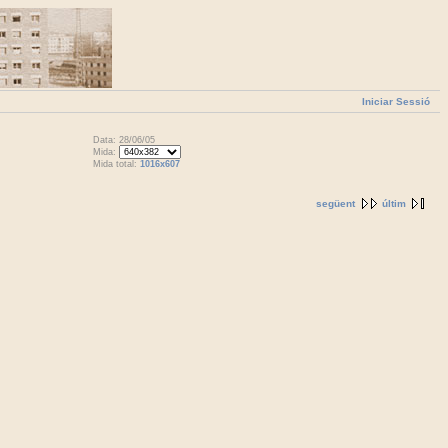
Iniciar Sessió
Data: 28/06/05
Mida:
Mida total:
1016x607
següent
últim