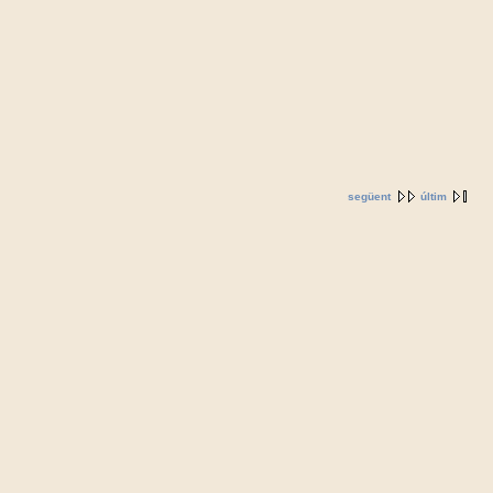
següent
últim