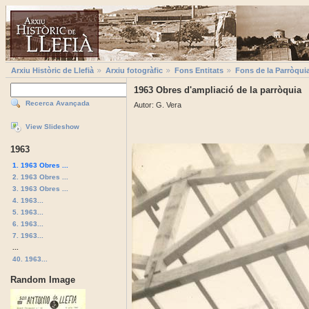
Arxiu Històric de Llefià
Arxiu fotogràfic
Fons Entitats
Fons de la Parròqui
1963 Obres d'ampliació de la parròquia
Recerca Avançada
Autor: G. Vera
View Slideshow
1963
1. 1963 Obres ...
2. 1963 Obres ...
3. 1963 Obres ...
4. 1963...
5. 1963...
6. 1963...
7. 1963...
...
40. 1963...
Random Image