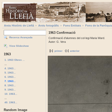
Arxiu Històric de Llefià
Arxiu fotogràfic
Fons Entitats
Fons de la Parròqui
1963 Confirmació
Recerca Avançada
Confirmació d'alumnes del col·legi Maria Ward.
Autor: G. Vera
View Slideshow
primer
anterior
1963
1. 1963 Obres ...
...
4. 1963...
5. 1963...
6. 1963...
7. 1963...
8. 1963...
9. 1963...
10. 1963...
...
40. 1963...
Random Image