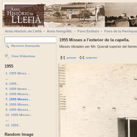
Arxiu Històric de Llefià
Arxiu fotogràfic
Fons Entitats
Fons de la Parròqui
1955 Misses a l'exterior de la capella.
Recerca Avançada
Misses oficiades per Mn. Queralt superior del Seminar
View Slideshow
primer
anterior
1955
1. 1955 Missa ...
...
4. 1955...
5. 1955 Nenes ...
6. 1955 Misses...
7. 1955 Misses...
8. 1955 Misses...
9. 1955 Misses...
10. 1955 Misses...
...
13. 1955...
Random Image