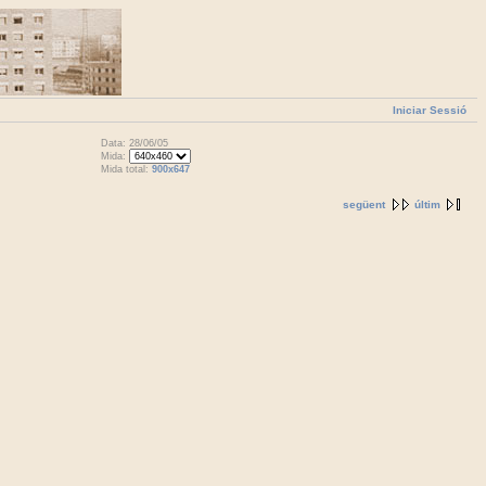
Iniciar Sessió
Data: 28/06/05
Mida:
Mida total:
900x647
següent
últim