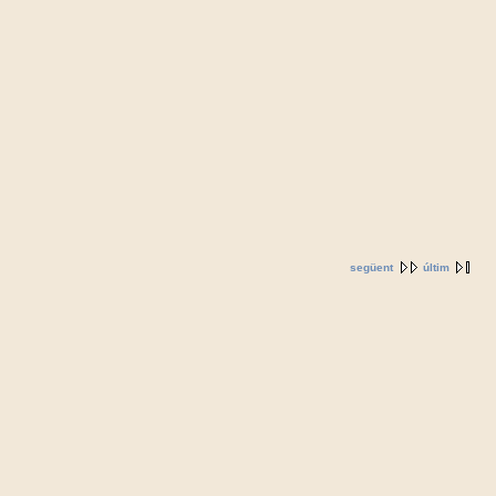
següent
últim