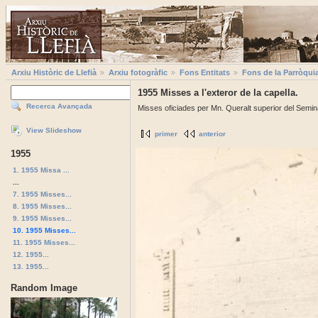
Arxiu Històric de Llefià
Arxiu fotogràfic
Fons Entitats
Fons de la Parròqui
1955 Misses a l'exteror de la capella.
Recerca Avançada
Misses oficiades per Mn. Queralt superior del Seminar
View Slideshow
primer
anterior
1955
1. 1955 Missa ...
...
7. 1955 Misses...
8. 1955 Misses...
9. 1955 Misses...
10. 1955 Misses...
11. 1955 Misses...
12. 1955...
13. 1955...
Random Image