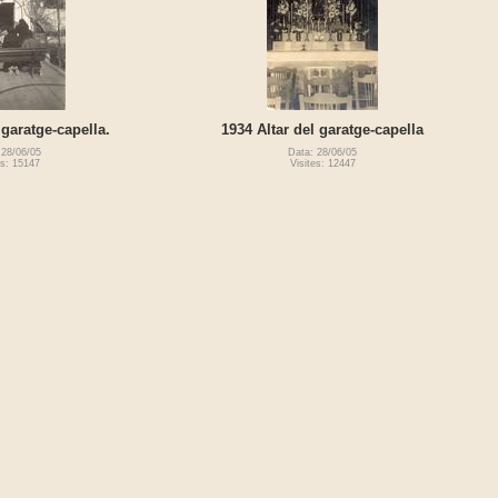
garatge-capella.
1934 Altar del garatge-capella
 28/06/05
Data: 28/06/05
es: 15147
Visites: 12447