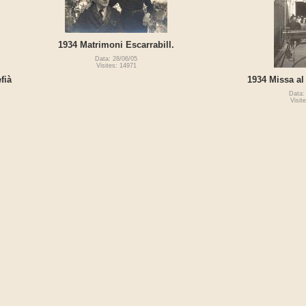
1934 Matrimoni Escarrabill.
Data: 28/06/05
Visites: 14971
fià
1934 Missa al 
Data:
Visit