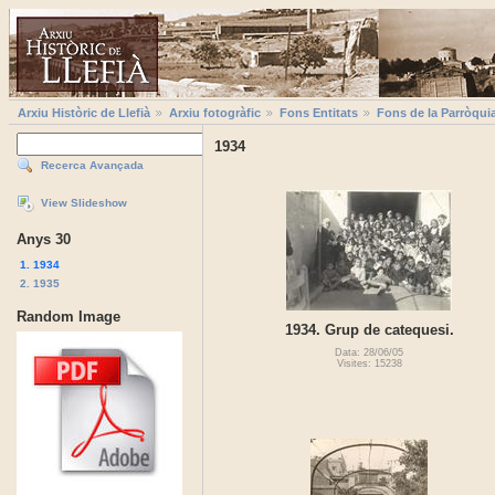
Arxiu Històric de Llefià
Arxiu fotogràfic
Fons Entitats
Fons de la Parròqui
1934
Recerca Avançada
View Slideshow
Anys 30
1. 1934
2. 1935
Random Image
1934. Grup de catequesi.
Data: 28/06/05
Visites: 15238