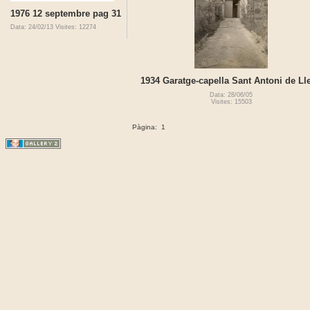
1976 12 septembre pag 31
Data: 24/02/13
Visites: 12274
1934 Garatge-capella Sant Antoni de Lle
Data: 28/06/05
Visites: 15503
Pàgina:
1