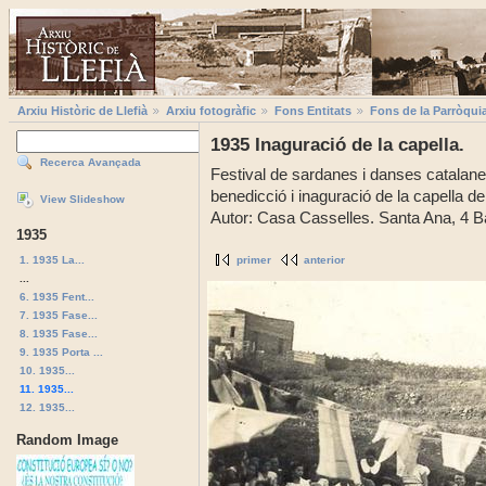
Arxiu Històric de Llefià
Arxiu fotogràfic
Fons Entitats
Fons de la Parròqui
1935 Inaguració de la capella.
Recerca Avançada
Festival de sardanes i danses catalane
benedicció i inaguració de la capella d
View Slideshow
Autor: Casa Casselles. Santa Ana, 4 B
1935
1. 1935 La...
primer
anterior
...
6. 1935 Fent...
7. 1935 Fase...
8. 1935 Fase...
9. 1935 Porta ...
10. 1935...
11. 1935...
12. 1935...
Random Image