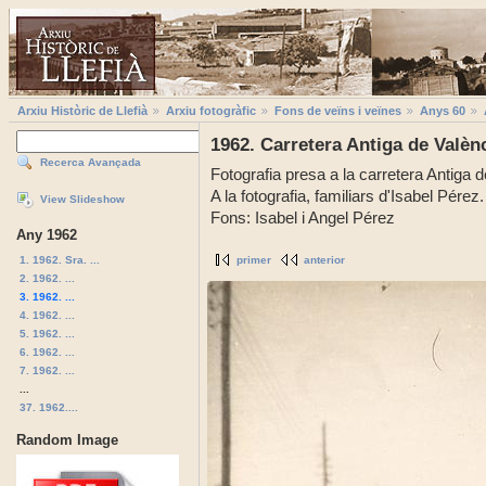
Arxiu Històric de Llefià
Arxiu fotogràfic
Fons de veïns i veïnes
Anys 60
1962. Carretera Antiga de Valènc
Recerca Avançada
Fotografia presa a la carretera Antiga d
A la fotografia, familiars d'Isabel Pérez.
View Slideshow
Fons: Isabel i Angel Pérez
Any 1962
1. 1962. Sra. ...
primer
anterior
2. 1962. ...
3. 1962. ...
4. 1962. ...
5. 1962. ...
6. 1962. ...
7. 1962. ...
...
37. 1962....
Random Image