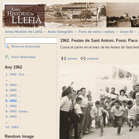
Arxiu Històric de Llefià
Arxiu fotogràfic
Fons de veïns i veïnes
Anys 60
1962. Festes de Sant Antoni. Fons: Paco 
Recerca Avançada
Cursa al carrer en el marc de les festes de Sant Ant
View Slideshow
primer
anterior
Any 1962
1. 1962. Sra. ...
...
3. 1962. ...
4. 1962. ...
5. 1962. ...
6. 1962. ...
7. 1962. ...
8. 1962. Camp...
9. 1962. ...
...
37. 1962....
Random Image