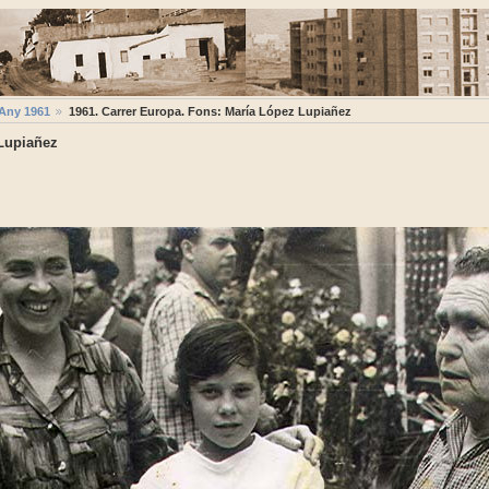
Any 1961
1961. Carrer Europa. Fons: María López Lupiañez
 Lupiañez