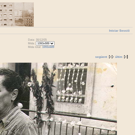
Iniciar Sessió
Data: 30/12/05
Mida:
Mida total:
1093x689
següent
últim