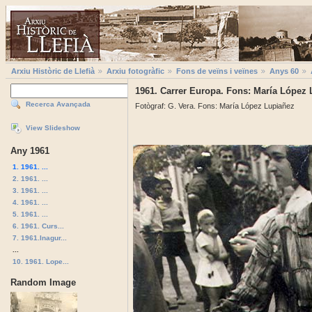
Arxiu Històric de Llefià
Arxiu fotogràfic
Fons de veïns i veïnes
Anys 60
1961. Carrer Europa. Fons: María López
Recerca Avançada
Fotògraf: G. Vera. Fons: María López Lupiañez
View Slideshow
Any 1961
1. 1961. ...
2. 1961. ...
3. 1961. ...
4. 1961. ...
5. 1961. ...
6. 1961. Curs...
7. 1961.Inagur...
...
10. 1961. Lope...
Random Image