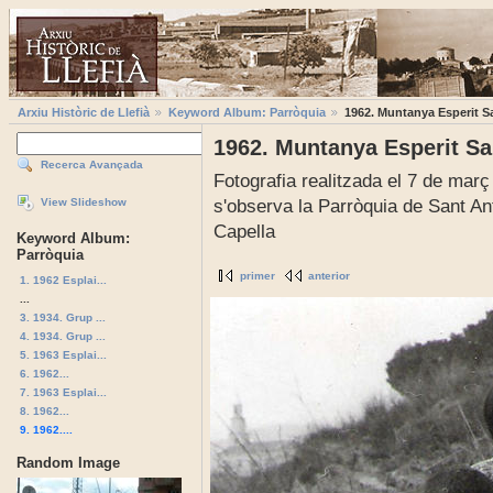
Arxiu Històric de Llefià
Keyword Album: Parròquia
1962. Muntanya Esperit S
1962. Muntanya Esperit Sa
Recerca Avançada
Fotografia realitzada el 7 de març
s'observa la Parròquia de Sant An
View Slideshow
Capella
Keyword Album:
Parròquia
primer
anterior
1. 1962 Esplai...
...
3. 1934. Grup ...
4. 1934. Grup ...
5. 1963 Esplai...
6. 1962...
7. 1963 Esplai...
8. 1962...
9. 1962....
Random Image