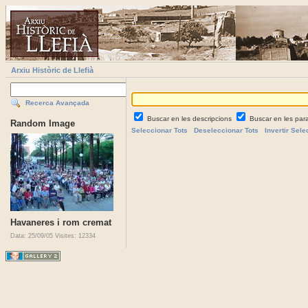
Arxiu Històric de Llefià
Recerca Avançada
Buscar en les descripcions
Buscar en les par
Random Image
Seleccionar Tots
Deseleccionar Tots
Invertir Sele
Havaneres i rom cremat
Data: 25/09/05
Visites: 12334