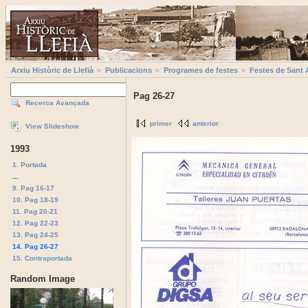
Arxiu Històric de Llefià
Publicacions
Programes de festes
Festes de Sant 
Pag 26-27
Recerca Avançada
primer
anterior
View Slideshow
1993
1. Portada
...
9. Pag 16-17
10. Pag 18-19
11. Pag 20-21
12. Pag 22-23
13. Pag 24-25
14. Pag 26-27
15. Contraportada
Random Image