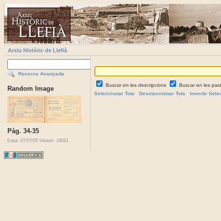
Arxiu Històric de Llefià
Recerca Avançada
Buscar en les descripcions
Buscar en les par
Random Image
Seleccionar Tots
Deseleccionar Tots
Invertir Sele
Pàg. 34-35
Data: 27/07/05
Visites: 16021