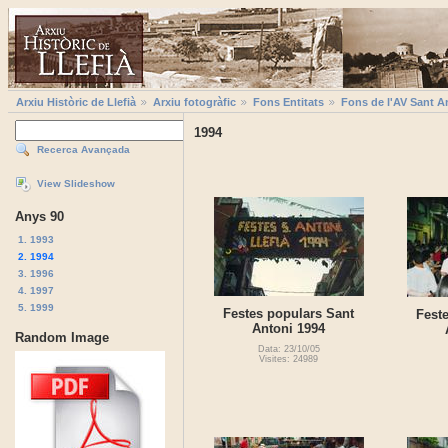
Arxiu Històric de Llefià
Arxiu fotogràfic
Fons Entitats
Fons de l'AV Sant A
1994
Recerca Avançada
View Slideshow
Anys 90
1. 1993
2. 1994
3. 1996
4. 1997
5. 1999
Festes populars Sant
Fest
Antoni 1994
Random Image
Data: 23/10/05
Visites: 24989