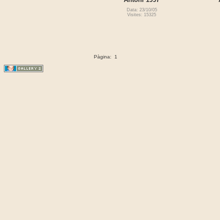
Data: 23/10/05
Visites: 15325
Pàgina:
1