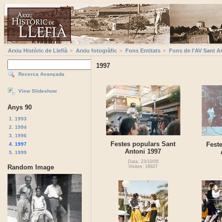
Arxiu Històric de Llefià
Arxiu fotogràfic
Fons Entitats
Fons de l'AV Sant A
1997
Recerca Avançada
View Slideshow
Anys 90
1. 1993
2. 1994
3. 1996
Festes populars Sant
Fest
4. 1997
Antoni 1997
5. 1999
Data: 23/10/05
Random Image
Visites: 18927