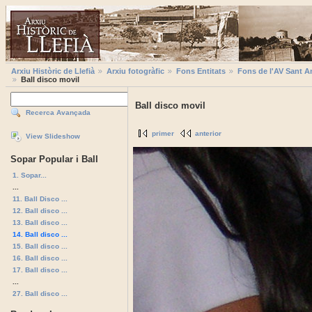
Arxiu Històric de Llefià
Arxiu fotogràfic
Fons Entitats
Fons de l'AV Sant A
Ball disco movil
Ball disco movil
Recerca Avançada
primer
anterior
View Slideshow
Sopar Popular i Ball
1. Sopar...
...
11. Ball Disco ...
12. Ball disco ...
13. Ball disco ...
14. Ball disco ...
15. Ball disco ...
16. Ball disco ...
17. Ball disco ...
...
27. Ball disco ...