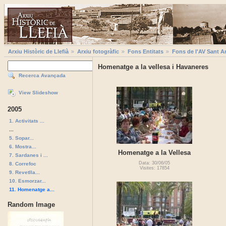
Arxiu Històric de Llefià
Arxiu fotogràfic
Fons Entitats
Fons de l'AV Sant A
Homenatge a la vellesa i Havaneres
Recerca Avançada
View Slideshow
2005
1. Activitats ...
...
5. Sopar...
6. Mostra...
Homenatge a la Vellesa
7. Sardanes i ...
Data: 30/06/05
8. Correfoc
Visites: 17854
9. Revetlla...
10. Esmorzar...
11. Homenatge a...
Random Image