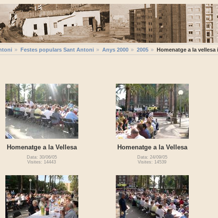
ntoni
Festes populars Sant Antoni
Anys 2000
2005
Homenatge a la vellesa 
Homenatge a la Vellesa
Homenatge a la Vellesa
Data: 30/06/05
Data: 24/09/05
Visites: 14443
Visites: 14539