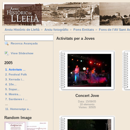
Arxiu Històric de Llefià
Arxiu fotogràfic
Fons Entitats
Fons de l'AV Sant A
Activitats per a Joves
Recerca Avançada
View Slideshow
2005
1. Activitats ...
2. Festival Folk
3. Xerrada i...
4. 10e...
5. Sopar...
6. Mostra...
Concert Jove
7. Sardanes i ...
Data: 15/09/05
...
18 elements
Visites: 30505
11. Homenatge a...
Random Image