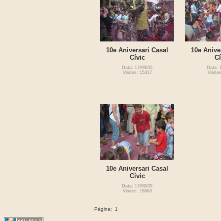
10e Aniversari Casal
10e Anive
Cívic
Cí
Data: 17/09/05
Data: 
Visites: 15417
Visite
10e Aniversari Casal
Cívic
Data: 17/09/05
Visites: 18663
Pàgina:
1