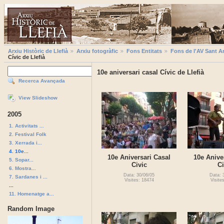
Arxiu Històric de Llefià
Arxiu fotogràfic
Fons Entitats
Fons de l'AV Sant A
Cívic de Llefià
10e aniversari casal Cívic de Llefià
Recerca Avançada
View Slideshow
2005
1. Activitats ...
2. Festival Folk
3. Xerrada i...
4. 10e...
10e Aniversari Casal
10e Anive
5. Sopar...
Civic
Ci
6. Mostra...
Data: 30/06/05
Data: 
7. Sardanes i ...
Visites: 18474
Visite
...
11. Homenatge a...
Random Image