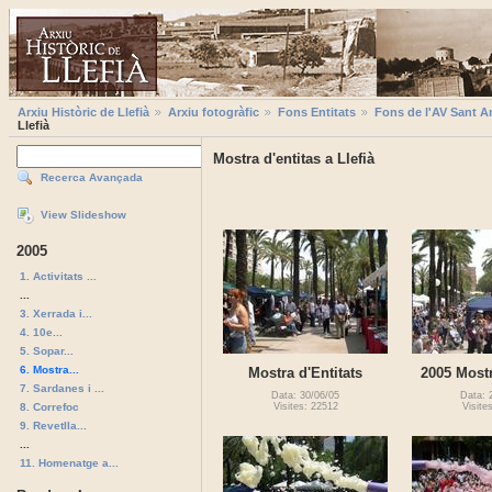
Arxiu Històric de Llefià
Arxiu fotogràfic
Fons Entitats
Fons de l'AV Sant A
Llefià
Mostra d'entitas a Llefià
Recerca Avançada
View Slideshow
2005
1. Activitats ...
...
3. Xerrada i...
4. 10e...
5. Sopar...
6. Mostra...
Mostra d'Entitats
2005 Mostr
7. Sardanes i ...
Data: 30/06/05
Data: 
8. Correfoc
Visites: 22512
Visite
9. Revetlla...
...
11. Homenatge a...