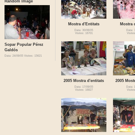
Random Image
Mostra d'Entitats
Mostra d
Data: 30/06/05
Data: 
Visites: 16701
Visite
Sopar Popular Pérez
Galdós
Data: 24/09/05
Visites: 15621
2005 Mostra d'entitats
2005 Mostr
Data: 17/09/05
Data: 
Visites: 16827
Visite