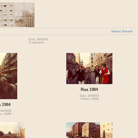
Iniciar Sessió
Data: 26/09/05
11 elements
Rua 1984
Data: 26/09/05
Visites: 14308
 1984
 26/09/05
es: 13988