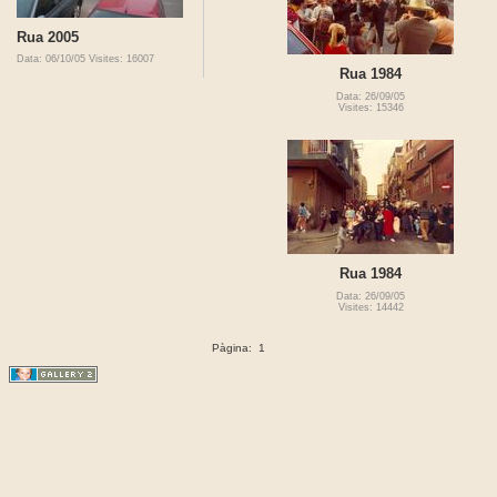
Rua 2005
Data: 06/10/05
Visites: 16007
Rua 1984
Data: 26/09/05
Visites: 15346
Rua 1984
Data: 26/09/05
Visites: 14442
Pàgina:
1