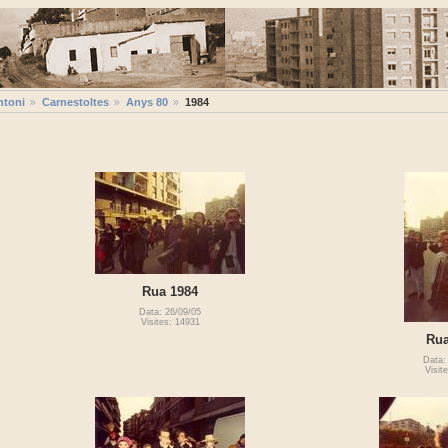
ntoni
Carnestoltes
Anys 80
1984
Rua 1984
Data: 26/09/05
Visites: 14931
Rua
Data:
Visit