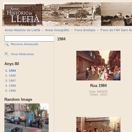
Arxiu Històric de Llefià
Arxiu fotogràfic
Fons Entitats
Fons de l'AV Sant A
1984
Recerca Avançada
View Slideshow
Anys 80
1. 1984
2. 1985
3. 1987
Rua 1984
4. 1988
5. 1989
Data: 26/09/05
Visites: 14115
Random Image