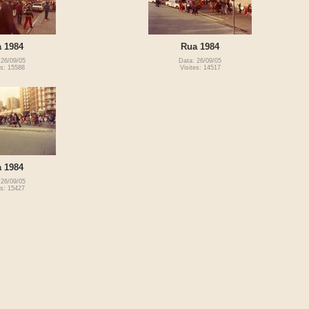
 1984
Rua 1984
 26/09/05
Data: 26/09/05
es: 15588
Visites: 14517
 1984
 26/09/05
es: 15427