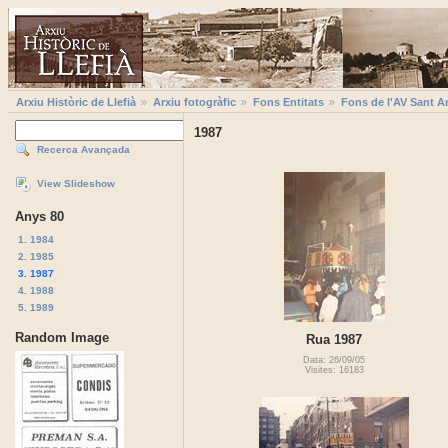
Arxiu Històric de Llefià
Arxiu fotogràfic
Fons Entitats
Fons de l'AV Sant A
1987
Recerca Avançada
View Slideshow
Anys 80
1. 1984
2. 1985
3. 1987
4. 1988
5. 1989
Random Image
Rua 1987
Data: 26/09/05
Visites: 16183