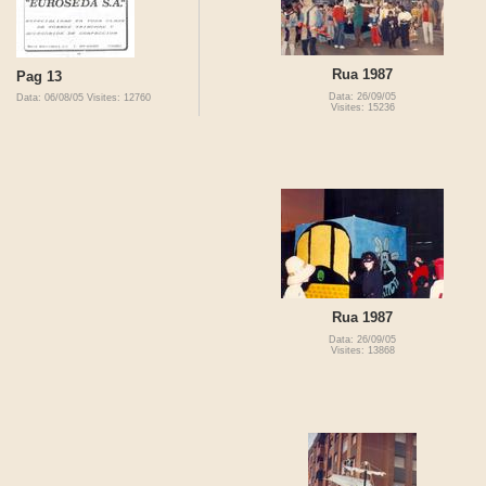
Rua 1987
Pag 13
Data: 26/09/05
Data: 06/08/05
Visites: 12760
Visites: 15236
Rua 1987
Data: 26/09/05
Visites: 13868