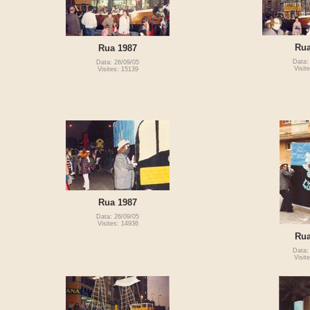
Rua
Rua 1987
Data:
Data: 26/09/05
Visit
Visites: 15139
Rua 1987
Data: 26/09/05
Visites: 14936
Rua
Data:
Visit