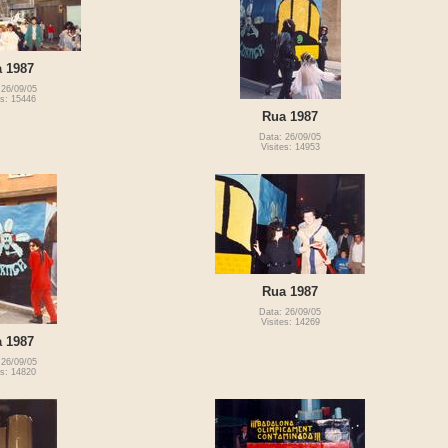
 1987
 26/09/05
es: 15446
Rua 1987
Data: 26/09/05
Visites: 14953
Rua 1987
Data: 26/09/05
Visites: 14269
 1987
 26/09/05
es: 14820