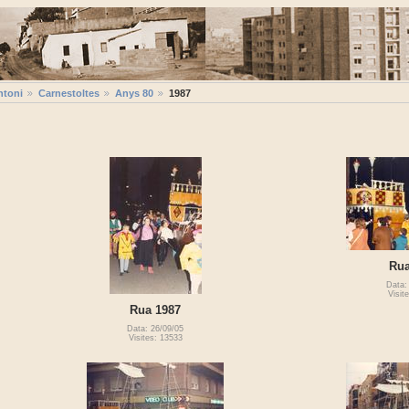
ntoni
Carnestoltes
Anys 80
1987
Rua
Data:
Visit
Rua 1987
Data: 26/09/05
Visites: 13533