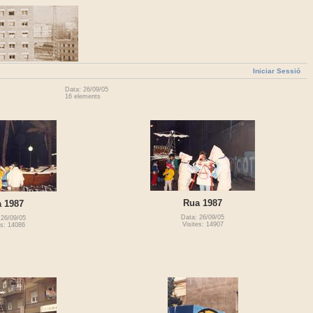
Iniciar Sessió
Data: 26/09/05
16 elements
Rua 1987
 1987
Data: 26/09/05
 26/09/05
Visites: 14907
es: 14086