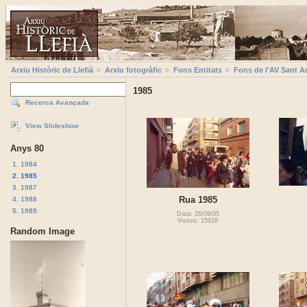
Arxiu Històric de Llefià
Arxiu fotogràfic
Fons Entitats
Fons de l'AV Sant A
1985
Recerca Avançada
View Slideshow
Anys 80
1. 1984
2. 1985
3. 1987
Rua 1985
4. 1988
5. 1989
Data: 26/09/05
Visites: 15918
Random Image