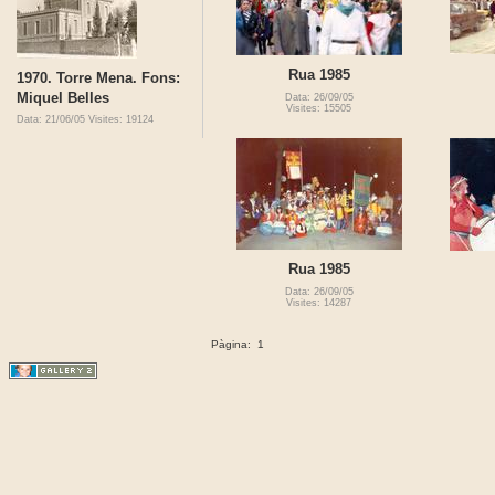
Rua 1985
1970. Torre Mena. Fons:
Miquel Belles
Data: 26/09/05
Visites: 15505
Data: 21/06/05
Visites: 19124
Rua 1985
Data: 26/09/05
Visites: 14287
Pàgina:
1