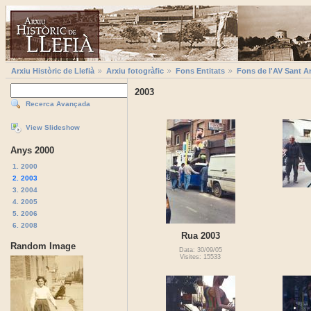
Arxiu Històric de Llefià
Arxiu fotogràfic
Fons Entitats
Fons de l'AV Sant A
2003
Recerca Avançada
View Slideshow
Anys 2000
1. 2000
2. 2003
3. 2004
4. 2005
5. 2006
6. 2008
Rua 2003
Random Image
Data: 30/09/05
Visites: 15533