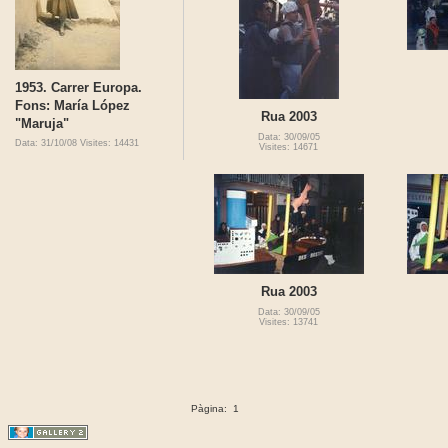
1953. Carrer Europa.
Fons: María López
Rua 2003
"Maruja"
Data: 30/09/05
Data: 31/10/08
Visites: 14431
Visites: 14671
Rua 2003
Data: 30/09/05
Visites: 13741
Pàgina:
1