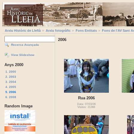
Arxiu Històric de Llefià
Arxiu fotogràfic
Fons Entitats
Fons de l'AV Sant A
2006
Recerca Avançada
View Slideshow
Anys 2000
1. 2000
2. 2003
3. 2004
4. 2005
5. 2006
6. 2008
Rua 2006
Data: 07/03/06
Random Image
Visites: 21366