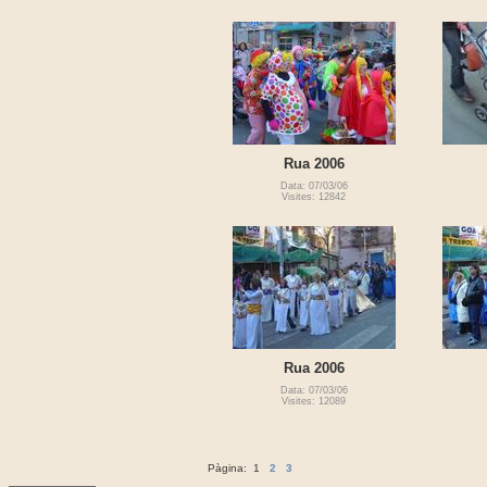
Rua 2006
Data: 07/03/06
Visites: 12842
Rua 2006
Data: 07/03/06
Visites: 12089
Pàgina:
1
2
3