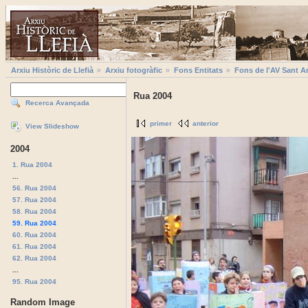
Arxiu Històric de Llefià
Arxiu fotogràfic
Fons Entitats
Fons de l'AV Sant A
Rua 2004
Recerca Avançada
primer
anterior
View Slideshow
2004
1. Rua 2004
...
56. Rua 2004
57. Rua 2004
58. Rua 2004
59. Rua 2004
60. Rua 2004
61. Rua 2004
62. Rua 2004
...
95. Rua 2004
Random Image