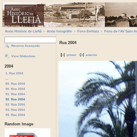
Arxiu Històric de Llefià
Arxiu fotogràfic
Fons Entitats
Fons de l'AV Sant A
Rua 2004
Recerca Avançada
primer
anterior
View Slideshow
2004
1. Rua 2004
...
89. Rua 2004
90. Rua 2004
91. Rua 2004
92. Rua 2004
93. Rua 2004
94. Rua 2004
95. Rua 2004
Random Image