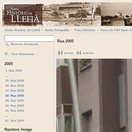
Arxiu Històric de Llefià
Arxiu fotogràfic
Fons Entitats
Fons de l'AV Sant A
Rua 2005
Recerca Avançada
primer
anterior
View Slideshow
2005
1. Rua 2005
...
35. Rua 2005
36. Rua 2005
37. Rua 2005
38. Rua 2005
39. Rua 2005
40. Rua 2005
41. Rua 2005
...
62. Rua 2005
Random Image