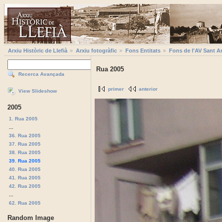
Arxiu Històric de Llefià
Arxiu fotogràfic
Fons Entitats
Fons de l'AV Sant A
Rua 2005
Recerca Avançada
primer
anterior
View Slideshow
2005
1. Rua 2005
...
36. Rua 2005
37. Rua 2005
38. Rua 2005
39. Rua 2005
40. Rua 2005
41. Rua 2005
42. Rua 2005
...
62. Rua 2005
Random Image