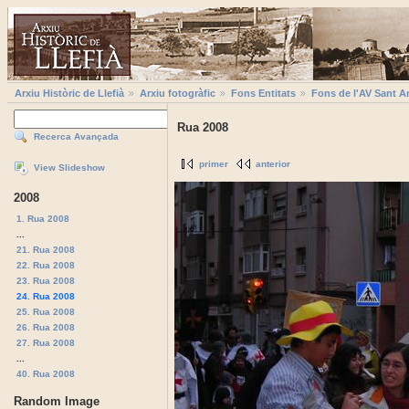
Arxiu Històric de Llefià
Arxiu fotogràfic
Fons Entitats
Fons de l'AV Sant A
Rua 2008
Recerca Avançada
primer
anterior
View Slideshow
2008
1. Rua 2008
...
21. Rua 2008
22. Rua 2008
23. Rua 2008
24. Rua 2008
25. Rua 2008
26. Rua 2008
27. Rua 2008
...
40. Rua 2008
Random Image