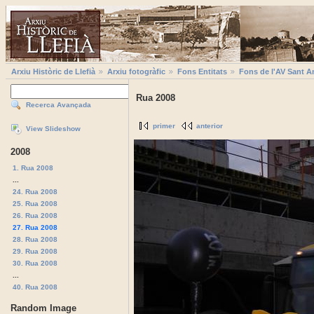
Arxiu Històric de Llefià
Arxiu fotogràfic
Fons Entitats
Fons de l'AV Sant A
Rua 2008
Recerca Avançada
primer
anterior
View Slideshow
2008
1. Rua 2008
...
24. Rua 2008
25. Rua 2008
26. Rua 2008
27. Rua 2008
28. Rua 2008
29. Rua 2008
30. Rua 2008
...
40. Rua 2008
Random Image