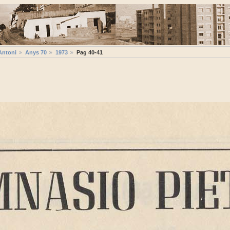
Antoni
Anys 70
1973
Pag 40-41