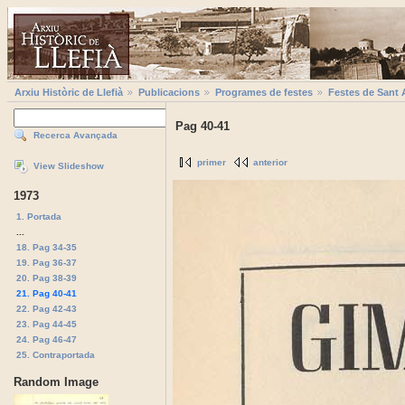
Arxiu Històric de Llefià
Publicacions
Programes de festes
Festes de Sant 
Pag 40-41
Recerca Avançada
primer
anterior
View Slideshow
1973
1. Portada
...
18. Pag 34-35
19. Pag 36-37
20. Pag 38-39
21. Pag 40-41
22. Pag 42-43
23. Pag 44-45
24. Pag 46-47
25. Contraportada
Random Image