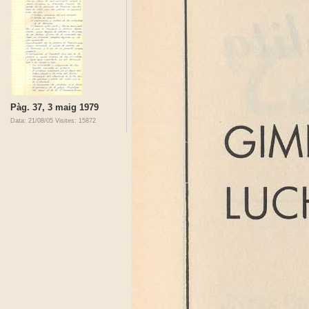
Pàg. 37, 3 maig 1979
Data: 21/08/05
Visites: 15872