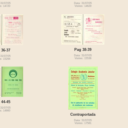
 31/07/05
Data: 31/07/05
es: 14720
Visites: 14629
Pag 38-39
 36-37
Data: 31/07/05
 31/07/05
Visites: 15536
es: 15294
 44-45
 31/07/05
es: 14860
Contraportada
Data: 31/07/05
Visites: 17581