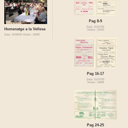
Pag 8-9
Data: 31/07/05
Homenatge a la Vellesa
Visites: 15245
Data: 24/09/05
Visites: 16095
Pag 16-17
Data: 31/07/05
Visites: 14906
Pag 24-25