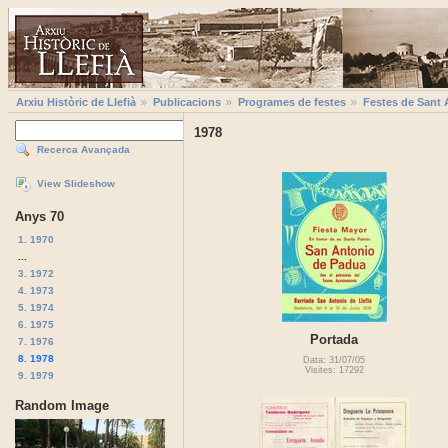
Arxiu Històric de Llefià
Publicacions
Programes de festes
Festes de Sant 
1978
Recerca Avançada
View Slideshow
Anys 70
1. 1970
...
3. 1972
4. 1973
5. 1974
6. 1975
Portada
7. 1976
8. 1978
Data: 31/07/05
Visites: 17292
9. 1979
Random Image