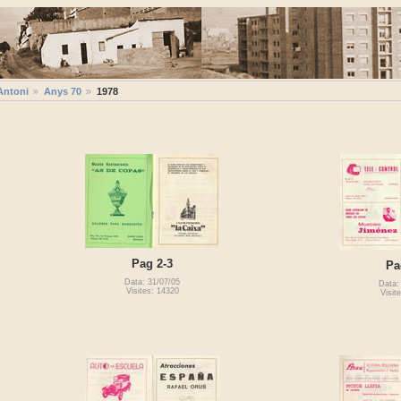
Antoni
Anys 70
1978
Pag 2-3
Pa
Data: 31/07/05
Data:
Visites: 14320
Visit