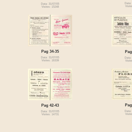
Data:
Data: 31/07/05
Visit
Visites: 15248
Pag 34-35
Pag
Data: 31/07/05
Data:
Visites: 16339
Visit
Pag
Pag 42-43
Data:
Data: 31/07/05
Visit
Visites: 14731