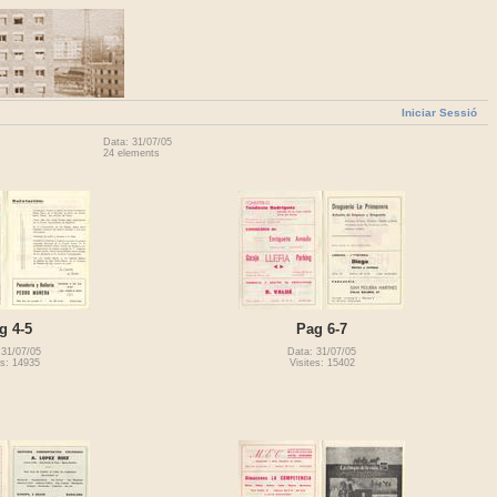
Iniciar Sessió
Data: 31/07/05
24 elements
g 4-5
Pag 6-7
 31/07/05
Data: 31/07/05
es: 14935
Visites: 15402