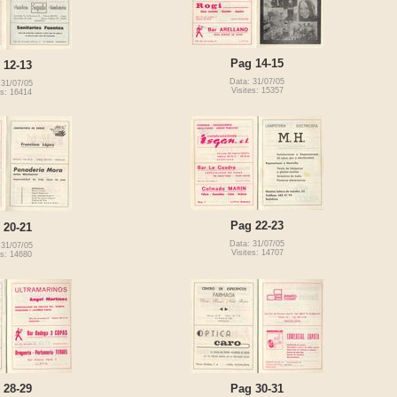
Pag 14-15
 12-13
Data: 31/07/05
 31/07/05
Visites: 15357
es: 16414
Pag 22-23
 20-21
Data: 31/07/05
 31/07/05
Visites: 14707
es: 14680
 28-29
Pag 30-31