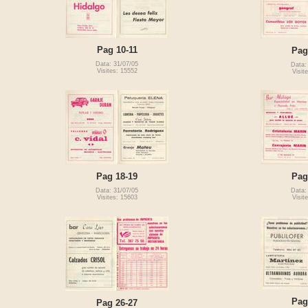
Pag 10-11
Pag
Data: 31/07/05
Data:
Visites: 15552
Visit
Pag 18-19
Pag
Data: 31/07/05
Data:
Visites: 15603
Visit
Pag
Pag 26-27