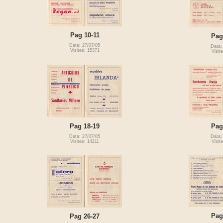
Pag 10-11
Pag
Data: 27/07/05
Data:
Visites: 15371
Visit
Pag 18-19
Pag
Data: 27/07/05
Data:
Visites: 14211
Visit
Pag
Pag 26-27