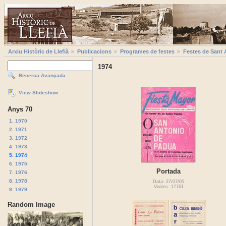
Arxiu Històric de Llefià
Publicacions
Programes de festes
Festes de Sant 
1974
Recerca Avançada
View Slideshow
Anys 70
1. 1970
2. 1971
3. 1972
4. 1973
5. 1974
6. 1975
Portada
7. 1976
8. 1978
Data: 27/07/05
Visites: 17761
9. 1979
Random Image