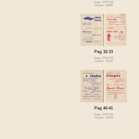
Data: 27/07/05
Visites: 14490
Pag 32-33
Data: 27/07/05
Visites: 15130
Pag 40-41
Data: 27/07/05
Visites: 14393