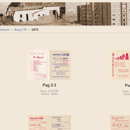
Antoni
Anys 70
1974
Pag 2-3
Pa
Data: 27/07/05
Data:
Visites: 14381
Visit