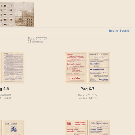
Iniciar Sessió
Data: 27/07/05
23 elements
g 4-5
Pag 6-7
 27/07/05
Data: 27/07/05
es: 14495
Visites: 14510