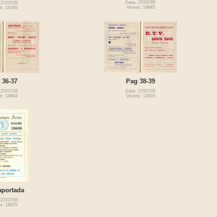
Data: 27/07/05
 27/07/05
Visites: 14645
es: 14785
 36-37
Pag 38-39
 27/07/05
Data: 27/07/05
es: 14804
Visites: 13919
aportada
 27/07/05
es: 18675