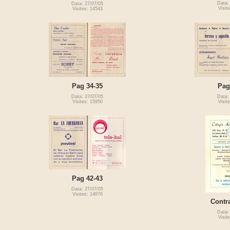
Data:
Data: 27/07/05
Visit
Visites: 14543
Pag 34-35
Pag
Data: 27/07/05
Data:
Visites: 15950
Visit
Pag 42-43
Data: 27/07/05
Visites: 14876
Contr
Data:
Visit