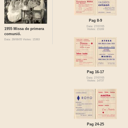
Pag 8-9
Data: 27/07/05
1955 Missa de primera
Visites: 15169
comunió.
Data: 28/06/05
Visites: 15363
Pag 16-17
Data: 27/07/05
Visites: 14737
Pag 24-25