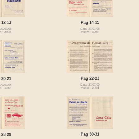
 12-13
Pag 14-15
 27/07/05
Data: 27/07/05
es: 15635
Visites: 14553
Pag 22-23
 20-21
Data: 27/07/05
 27/07/05
Visites: 14751
es: 14868
Pag 30-31
 28-29