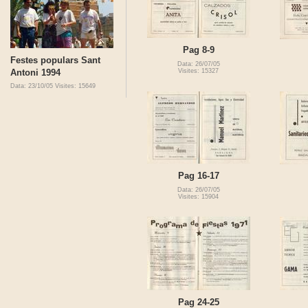
Pag 8-9
Festes populars Sant
Data: 26/07/05
Antoni 1994
Visites: 15327
Data: 23/10/05
Visites: 15649
Pag 16-17
Data: 26/07/05
Visites: 15904
Pag 24-25