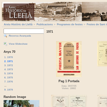
Arxiu Històric de Llefià
Publicacions
Programes de festes
Festes de Sant 
1971
Recerca Avançada
View Slideshow
Anys 70
1. 1970
2. 1971
3. 1972
4. 1973
5. 1974
6. 1975
Pag 1 Portada
7. 1976
...
Data: 26/07/05
Visites: 18662
9. 1979
Random Image