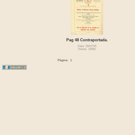
Pag 48 Contraportada.
Data: 26/07/05
Visites: 18562
Pàgina:
1