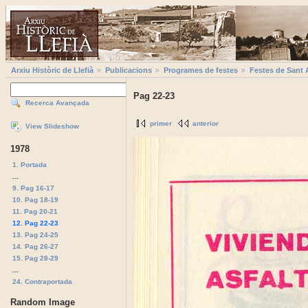
Arxiu Històric de Llefià
Publicacions
Programes de festes
Festes de Sant 
Pag 22-23
Recerca Avançada
primer
anterior
View Slideshow
1978
1. Portada
...
9. Pag 16-17
10. Pag 18-19
11. Pag 20-21
12. Pag 22-23
13. Pag 24-25
14. Pag 26-27
15. Pag 28-29
...
24. Contraportada
Random Image