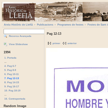
Arxiu Històric de Llefià
Publicacions
Programes de festes
Festes de Sant 
Pag 12-13
Recerca Avançada
primer
anterior
View Slideshow
1994
1. Portada
...
4. Pag 6-7
5. Pag 8-9
6. Pag 10-11
7. Pag 12-13
8. Pag 14-15
9. Pag 16-17
10. Pag 18-19
...
16. Contraportada
Random Image