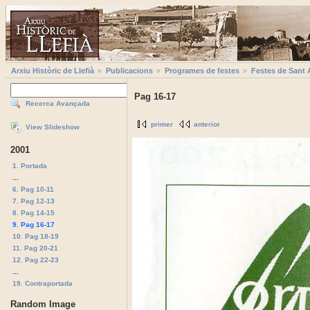
Arxiu Històric de Llefià
Publicacions
Programes de festes
Festes de Sant 
Pag 16-17
Recerca Avançada
primer
anterior
View Slideshow
2001
1. Portada
...
6. Pag 10-11
7. Pag 12-13
8. Pag 14-15
9. Pag 16-17
10. Pag 18-19
11. Pag 20-21
12. Pag 22-23
...
19. Contraportada
Random Image