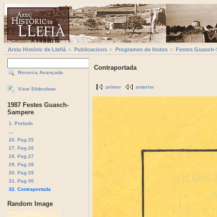
Arxiu Històric de Llefià
Publicacions
Programes de festes
Festes Guasch
Contraportada
Recerca Avançada
primer
anterior
View Slideshow
1987 Festes Guasch-
Sampere
1. Portada
...
26. Pag 25
27. Pag 26
28. Pag 27
29. Pag 28
30. Pag 29
31. Pag 30
32. Contraportada
Random Image