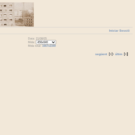
Iniciar Sessió
Data: 21/08/05
Mida:
Mida total:
1667x2340
següent
últim