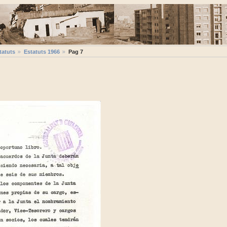
tatuts
Estatuts 1966
Pag 7