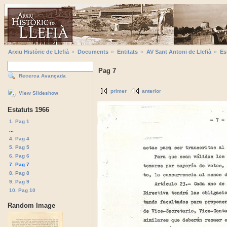
Arxiu Històric de Llefià
Documents
Entitats
AV Sant Antoni de Llefià
Es
Pag 7
Recerca Avançada
primer
anterior
View Slideshow
Estatuts 1966
1. Pag 1
...
4. Pag 4
5. Pag 5
6. Pag 6
7. Pag 7
8. Pag 8
9. Pag 9
10. Pag 10
Random Image