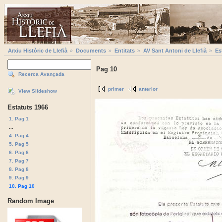
Arxiu Històric de Llefià
Documents
Entitats
AV Sant Antoni de Llefià
Es
Pag 10
Recerca Avançada
primer
anterior
View Slideshow
Estatuts 1966
1. Pag 1
...
4. Pag 4
5. Pag 5
6. Pag 6
7. Pag 7
8. Pag 8
9. Pag 9
10. Pag 10
Random Image