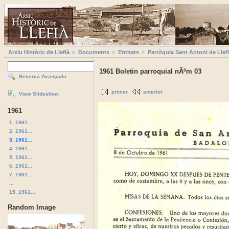
Arxiu Històric de Llefià
Documents
Entitats
Parròquia Sant Antoni de Llef
1961 Boletin parroquial nÃºm 03
Recerca Avançada
primer
anterior
View Slideshow
1961
1. 1961...
2. 1961...
3. 1961...
4. 1961...
5. 1961...
6. 1961...
7. 1961...
...
15. 1961...
Random Image