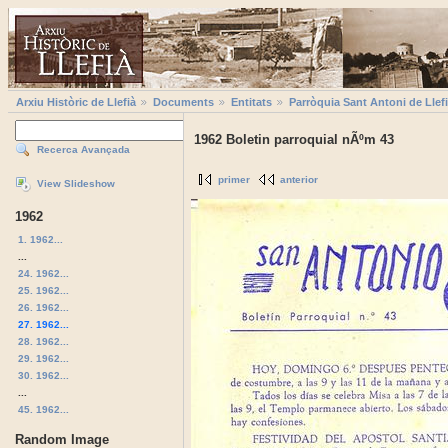
Arxiu Històric de Llefià
Documents
Entitats
Parròquia Sant Antoni de Llef
1962 Boletin parroquial nÃºm 43
Recerca Avançada
primer
anterior
View Slideshow
1962
1. 1962...
...
24. 1962...
25. 1962...
26. 1962...
27. 1962...
28. 1962...
29. 1962...
30. 1962...
...
45. 1962...
Random Image