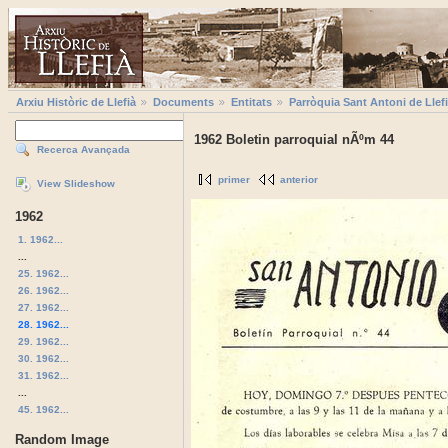
Arxiu Històric de Llefià
Documents
Entitats
Parròquia Sant Antoni de Llef
1962 Boletin parroquial nÃºm 44
Recerca Avançada
primer
anterior
View Slideshow
1962
1. 1962...
...
25. 1962...
26. 1962...
27. 1962...
28. 1962...
29. 1962...
30. 1962...
31. 1962...
...
45. 1962...
Random Image