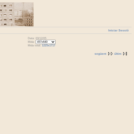
Iniciar Sessió
Data: 03/12/05
Mida:
Mida total:
1225x1717
següent
últim