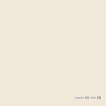
següent
últim