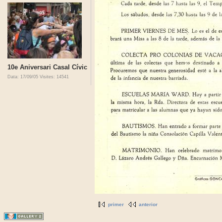
10e Aniversari Casal Cívic
Data: 17/09/05
Visites: 14541
primer
anterior