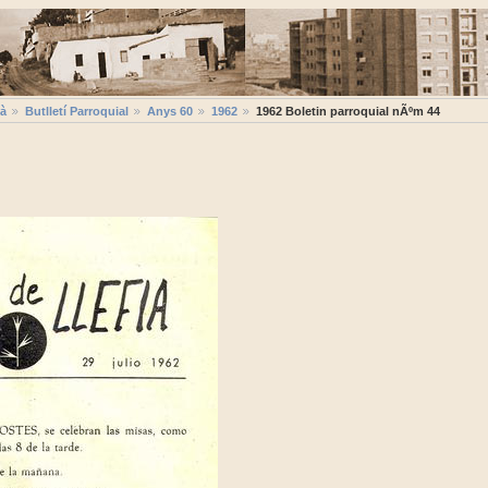
ià
Butlletí Parroquial
Anys 60
1962
1962 Boletin parroquial nÃºm 44