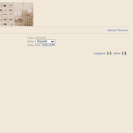
Iniciar Sessió
Data: 03/12/05
Mida:
Mida total:
1203x1699
següent
últim