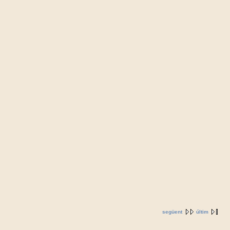
següent
últim