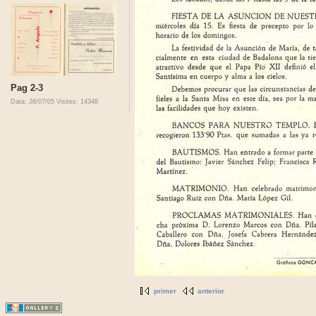
Pag 2-3
Data: 26/07/05
Visites: 14348
primer
anterior