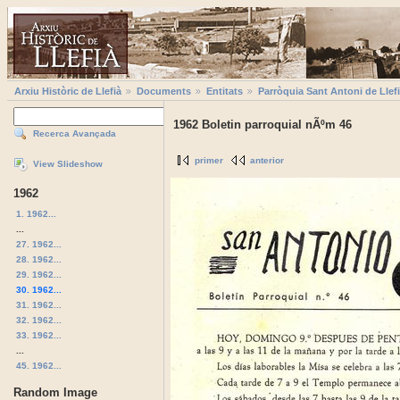
Arxiu Històric de Llefià
Documents
Entitats
Parròquia Sant Antoni de Llef
1962 Boletin parroquial nÃºm 46
Recerca Avançada
primer
anterior
View Slideshow
1962
1. 1962...
...
27. 1962...
28. 1962...
29. 1962...
30. 1962...
31. 1962...
32. 1962...
33. 1962...
...
45. 1962...
Random Image