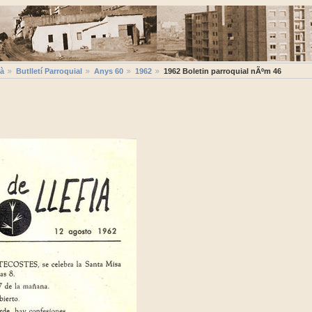
ià
Butlletí Parroquial
Anys 60
1962
1962 Boletin parroquial nÃºm 46